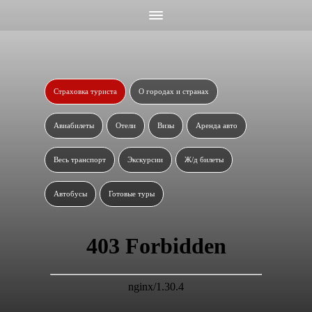
Страховка туриста
О городах и странах
Авиабилеты
Отели
Визы
Аренда авто
Весь транспорт
Экскурсии
Ж/д билеты
Автобусы
Готовые туры