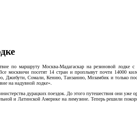
одке
вие по маршруту Москва-Мадагаскар на резиновой лодке с м
Все москвичи посетят 14 стран и проплывут почти 14000 кил
ею, Джибути, Сомали, Кению, Танзанию, Мозамбик и только посл
вие на надувной лодке».
истерства дурацких поездок. До этого путешествия они уже ор
льной и Латинской Америке на лимузине. Теперь решили покори