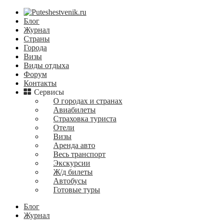
Блог
Журнал
Страны
Города
Визы
Виды отдыха
Форум
Контакты
Сервисы
О городах и странах
Авиабилеты
Страховка туриста
Отели
Визы
Аренда авто
Весь транспорт
Экскурсии
Ж/д билеты
Автобусы
Готовые туры
Блог
Журнал