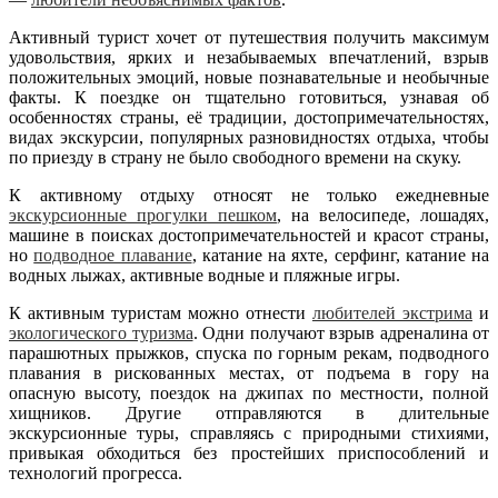
Активный турист хочет от путешествия получить максимум
удовольствия, ярких и незабываемых впечатлений, взрыв
положительных эмоций, новые познавательные и необычные
факты. К поездке он тщательно готовиться, узнавая об
особенностях страны, её традиции, достопримечательностях,
видах экскурсии, популярных разновидностях отдыха, чтобы
по приезду в страну не было свободного времени на скуку.
К активному отдыху относят не только ежедневные
экскурсионные прогулки пешком
, на велосипеде, лошадях,
машине в поисках достопримечательностей и красот страны,
но
подводное плавание
, катание на яхте, серфинг, катание на
водных лыжах, активные водные и пляжные игры.
К активным туристам можно отнести
любителей экстрима
и
экологического туризма
. Одни получают взрыв адреналина от
парашютных прыжков, спуска по горным рекам, подводного
плавания в рискованных местах, от подъема в гору на
опасную высоту, поездок на джипах по местности, полной
хищников. Другие отправляются в длительные
экскурсионные туры, справляясь с природными стихиями,
привыкая обходиться без простейших приспособлений и
технологий прогресса.