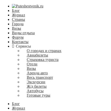
Блог
Журнал
Страны
Города
Визы
Виды отдыха
Форум
Контакты
Сервисы
О городах и странах
Авиабилеты
Страховка туриста
Отели
Визы
Аренда авто
Весь транспорт
Экскурсии
Ж/д билеты
Автобусы
Готовые туры
Блог
Журнал