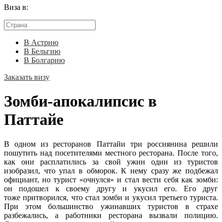
Виза в:
В Астрию
В Бельгию
В Болгарию
Заказать визу
Зомби-апокалипсис в
Паттайе
В одном из ресторанов Паттайи три россиянина решили
пошутить над посетителями местного ресторана. После того,
как они расплатились за свой ужин один из туристов
изобразил, что упал в обморок. К нему сразу же подбежал
официант, но турист «очнулся» и стал вести себя как зомби:
он подошел к своему другу и укусил его. Его друг
тоже притворился, что стал зомби и укусил третьего туриста.
При этом большинство ужинавших туристов в страхе
разбежались, а работники ресторана вызвали полицию.