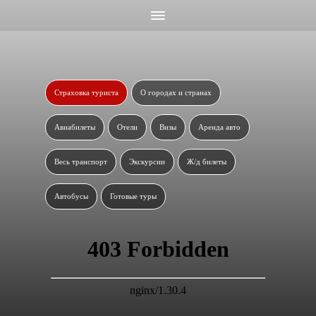
Страховка туриста
О городах и странах
Авиабилеты
Отели
Визы
Аренда авто
Весь транспорт
Экскурсии
Ж/д билеты
Автобусы
Готовые туры