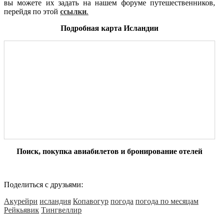
вы можете их задать на нашем форуме путешественников,
перейдя по этой
ссылки
.
Подробная карта Исландии
Поиск, покупка авиабилетов и бронирование отелей
Поделиться с друзьями:
Акурейри
исландия
Копавогур
погода
погода по месяцам
Рейкьявик
Тингвеллир