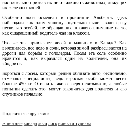
настоятельно призвав их не отталкивать животных, лижущих
их железных коней.
Особенно лоси осмелели в провинции Альберта: здесь
наблюдали как одну машину тщательно вылизывали сразу
несколько особей, не обращавших никакого внимание на то,
как ошарашенный водитель жал на клаксон.
Что же так привлекает лосей к машинам в Канаде? Как
выяснилось, все дело в соли, которая зимой разбрасывается на
дороги для борьбы с гололедом. Лосям эта соль особенно
нравится и, как выразился один из водителей, она их
«бодрит».
Бороться с лосем, который решил облизать авто, бесполезно,
отмечают специалисты, ведь взрослая особь может весит
больше 450 кг. Отогнать такого зверя невозможно, а любые
попытки сделать это, могут закончится для водителя и его
спутников печально.
Поделиться с друзьями:
животные
канада
лоси
лось
новости туризма