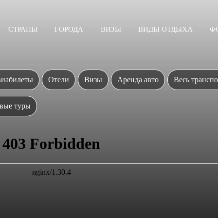
СТРАНЫ
ГОРОДА
ВИЗЫ
ВИДЫ ОТДЫХА
Ф
иабилеты
Отели
Визы
Аренда авто
Весь транспо
вые туры