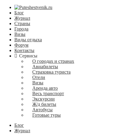
Блог
Журнал
Страны
Города
Визы
Виды отдыха
Форум
Контакты
Сервисы
О городах и странах
Авиабилеты
Страховка туриста
Отели
Визы
Аренда авто
Весь транспорт
Экскурсии
Ж/д билеты
Автобусы
Готовые туры
Блог
Журнал