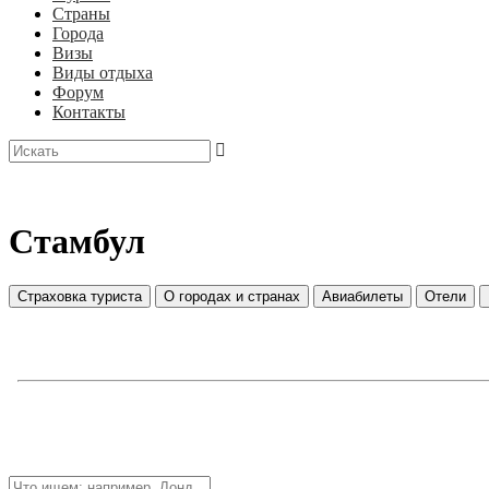
Страны
Города
Визы
Виды отдыха
Форум
Контакты
Стамбул
Страховка туриста
О городах и странах
Авиабилеты
Отели