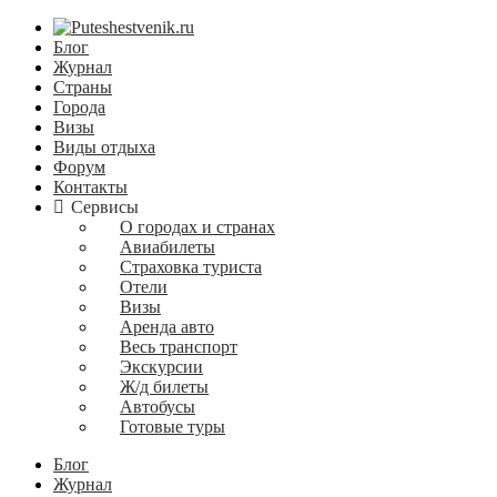
Блог
Журнал
Страны
Города
Визы
Виды отдыха
Форум
Контакты
Сервисы
О городах и странах
Авиабилеты
Страховка туриста
Отели
Визы
Аренда авто
Весь транспорт
Экскурсии
Ж/д билеты
Автобусы
Готовые туры
Блог
Журнал